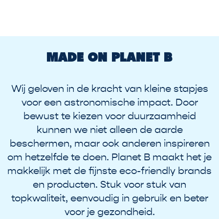
o
e
k
u
i
MADE ON PLANET B
t
e
n
d
Wij geloven in de kracht van kleine stapjes
e
voor een astronomische impact. Door
r
bewust te kiezen voor duurzaamheid
e
kunnen we niet alleen de aarde
s
u
beschermen, maar ook anderen inspireren
l
om hetzelfde te doen. Planet B maakt het je
t
makkelijk met de fijnste eco-friendly brands
a
en producten. Stuk voor stuk van
t
e
topkwaliteit, eenvoudig in gebruik en beter
n
voor je gezondheid.
z