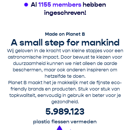
Al
1155 members
hebben
o
n
ingeschreven!
s
b
l
Made on Planet B
o
A small step for mankind
e
d
Wij geloven in de kracht van kleine stapjes voor een
t
astronomische impact. Door bewust te kiezen voor
e
duurzaamheid kunnen we niet alleen de aarde
r
beschermen, maar ook anderen inspireren om
e
hetzelfde te doen.
c
Planet B maakt het je makkelijk met de fijnste eco-
h
friendly brands en producten. Stuk voor stuk van
t
topkwaliteit, eenvoudig in gebruik en beter voor je
k
gezondheid.
o
5.989.123
m
e
plastic flessen vermeden
n