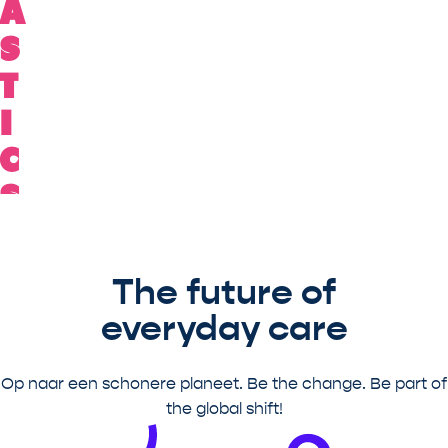
A
S
T
I
C
S
,
I
The future of
T
everyday care
'
S
Op naar een schonere planeet. Be the change. Be part of
N
the global shift!