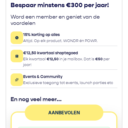
c
Bespaar minstens €300 per jaar!
r
o
Word een member en geniet van de
p
voordelen
l
a
15% korting op alles
s
Altijd. Op elk product. WONDR én POWR.
t
€12,50 kwartaal shoptegoed
i
Elk kwartaal
€12,50
in je mailbox. Dat is
€50
per
c
jaar!
s
z
Events & Community
i
Exclusieve toegang tot events, launch parties etc
t
t
e
En nog veel meer...
n
o
AANBEVOLEN
v
e