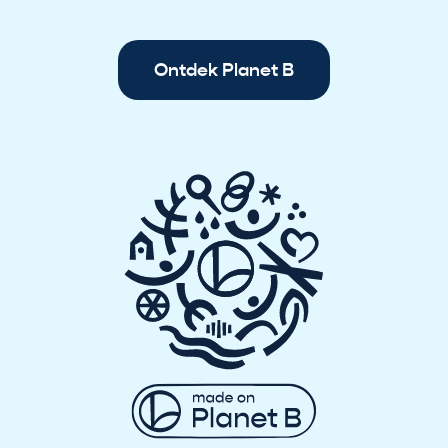
i
j
n
Ontdek Planet B
b
i
n
n
e
n
!