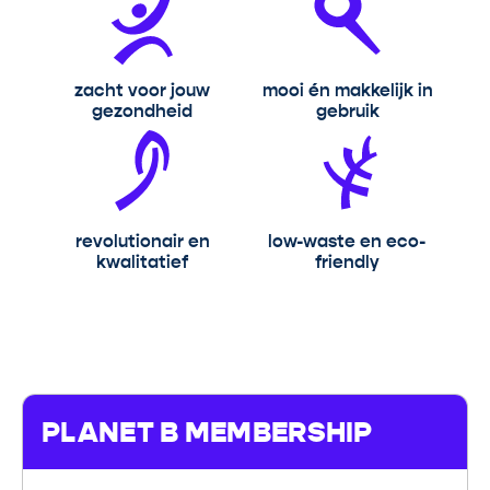
O
T
F
zacht voor jouw
mooi én makkelijk in
A
gezondheid
gebruik
N
T
A
revolutionair en
low-waste en eco-
kwalitatief
friendly
S
T
I
C
PLANET B MEMBERSHIP
M
i