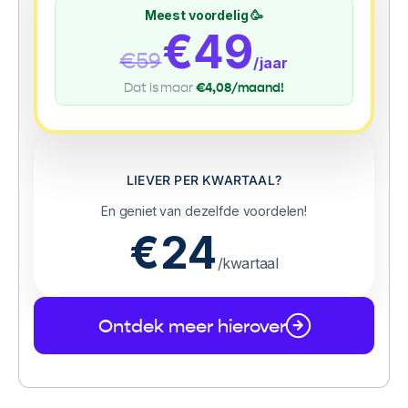
r
Meest voordelig 🥳
a
€49
l
€59
/jaar
.
M
Dat is maar
€4,08/maand!
a
a
r
w
LIEVER PER KWARTAAL?
a
t
En geniet van dezelfde voordelen!
a
€24
l
/kwartaal
s
z
e
Ontdek meer hierover
o
o
k
i
n