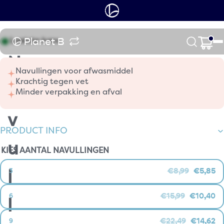
Planet B
Laatste kans
N
Navullingen voor afwasmiddel
Krachtig tegen vet
a
Minder verpakking en afval
v
PRODUCT INFO
u
KIES AANTAL NAVULLINGEN
€8,99
€5,85
3
l
€15,99
€10,40
6
l
€22,49
€14,62
9