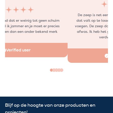
De zeep is net een t
vind dat er weinig tot geen schuim
dat valt op te lossen
ind ik jammer en je moet er precies
voegen. De zeep doet 
uiken dan een ander bekend merk
afwas. Ik heb het gev
verdwijn
Verified user
Ve
Blijf op de hoogte van onze producten en
projecten!