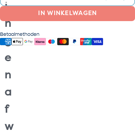
i
IN WINKELWAGEN
n
Betaalmethoden
g
e
n
a
f
w