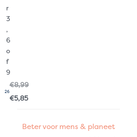
r
3
,
6
o
f
9
€8,99
26
€5,85
Beter voor mens & planeet