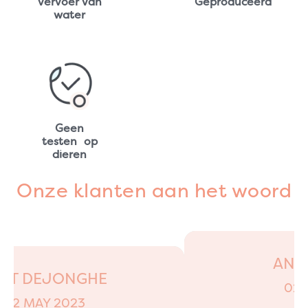
vervoer van
Geproduceerd
water
Geen
testen op
dieren
Onze klanten aan het woord
ANO
AAT DEJONGHE
02 
02 MAY 2023