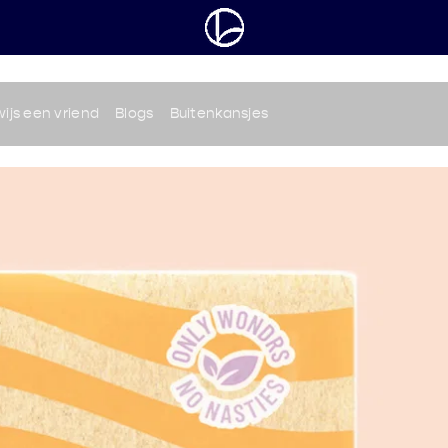
ijs een vriend
Blogs
Buitenkansjes