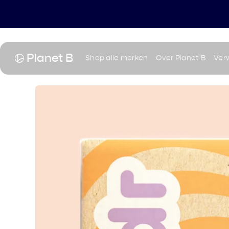
Planet B
Shop alle merken
Over Planet B
Verw