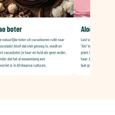
ao boter
Aloë vera
e natuurlijke boter uit cacaobonen ruikt naar
Last van een gevoelige
ocolade! Alsof dat niet genoeg is, voedt en
“Alo” tegen aloë vera! D
rt cacaoboter je haar en huid als geen ander.
plant is ook een echte 
nder dat het al eeuwenlang een
haar. Er wordt zelfs gef
voriet is in Afrikaanse culturen.
laat groeien.